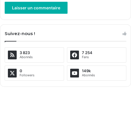
A
l
Suivez-nous !
t
e
3 823
7 254
r
Abonnés
Fans
n
a
0
149k
Followers
Abonnés
t
i
v
e
: