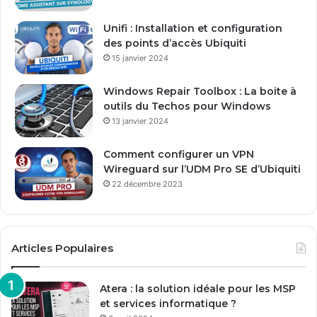
e
E
Unifi : Installation et configuration
m
des points d’accès Ubiquiti
a
15 janvier 2024
i
l
Windows Repair Toolbox : La boite à
outils du Techos pour Windows
13 janvier 2024
Comment configurer un VPN
Wireguard sur l’UDM Pro SE d’Ubiquiti
22 décembre 2023
Articles Populaires
Atera : la solution idéale pour les MSP
et services informatique ?