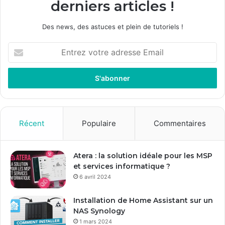
derniers articles !
Des news, des astuces et plein de tutoriels !
E
n
t
r
e
z
v
o
Récent
Populaire
Commentaires
t
r
e
Atera : la solution idéale pour les MSP
a
et services informatique ?
d
6 avril 2024
r
e
Installation de Home Assistant sur un
s
NAS Synology
s
1 mars 2024