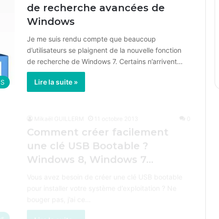
de recherche avancées de
Windows
Je me suis rendu compte que beaucoup
d’utilisateurs se plaignent de la nouvelle fonction
de recherche de Windows 7. Certains n’arrivent…
Lire la suite »
OS
Mikaël GUILLERM
11 octobre 2013
0
Comment créer facilement
une clé USB Bootable ?
Windows 8, Windows 7…
Vous avez besoin de créer une clé USB bootable
pour installer votre système d’exploitation ? Ne
bouger pas, j’ai ce…
es
Lire la suite »