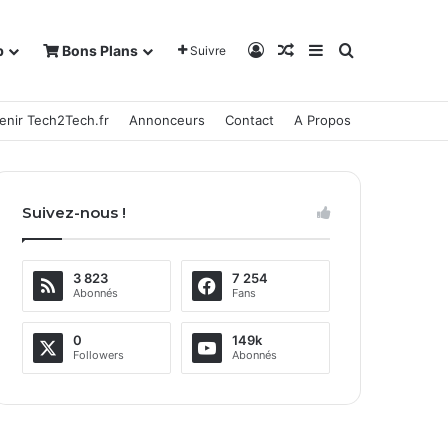
Connexion
Article Aléatoire
Sidebar (barre la
Rechercher
b
Bons Plans
Suivre
enir Tech2Tech.fr
Annonceurs
Contact
A Propos
Suivez-nous !
3 823
7 254
Abonnés
Fans
0
149k
Followers
Abonnés