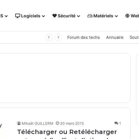
OS
Logiciels
Sécurité
Matériels
We
 NAS Synology
Forum des techs
Annuaire
Sout
Mikaël GUILLERM
30 mars 2015
1
Télécharger ou Retélécharger