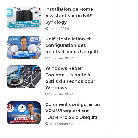
s
Installation de Home
e
Assistant sur un NAS
E
Synology
m
1 mars 2024
a
i
Unifi : Installation et
l
configuration des
points d’accès Ubiquiti
15 janvier 2024
Windows Repair
Toolbox : La boite à
outils du Techos pour
Windows
13 janvier 2024
Comment configurer un
VPN Wireguard sur
l’UDM Pro SE d’Ubiquiti
22 décembre 2023