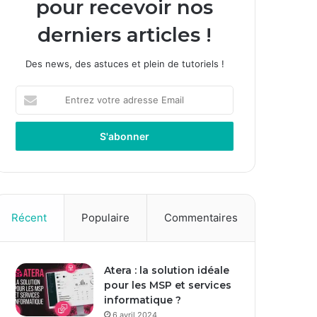
pour recevoir nos
derniers articles !
Des news, des astuces et plein de tutoriels !
E
n
t
r
e
z
v
o
t
Récent
Populaire
Commentaires
r
e
a
Atera : la solution idéale
d
pour les MSP et services
r
informatique ?
e
s
6 avril 2024