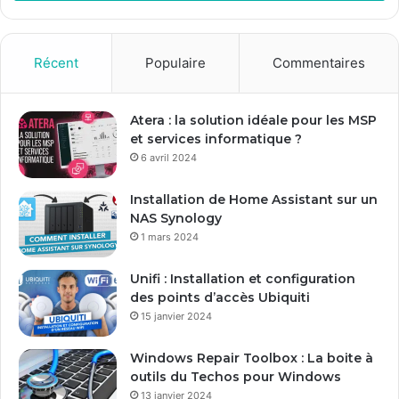
e
z
v
o
Récent
Populaire
Commentaires
t
r
e
Atera : la solution idéale pour les MSP
a
et services informatique ?
d
6 avril 2024
r
e
Installation de Home Assistant sur un
s
NAS Synology
s
1 mars 2024
e
E
Unifi : Installation et configuration
m
des points d’accès Ubiquiti
a
15 janvier 2024
i
l
Windows Repair Toolbox : La boite à
outils du Techos pour Windows
13 janvier 2024