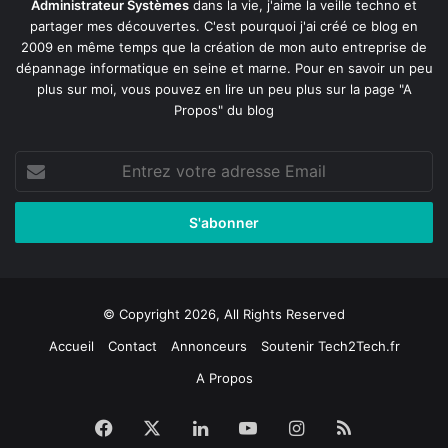
Administrateur Systèmes
dans la vie, j'aime la veille techno et
partager mes découvertes. C'est pourquoi j'ai créé ce blog en
2009 en même temps que la création de mon auto entreprise de
dépannage informatique en seine et marne
. Pour en savoir un peu
plus sur moi, vous pouvez en lire un peu plus sur la page
"A
Propos"
du blog
Entrez
votre
adresse
Email
© Copyright 2026, All Rights Reserved
Accueil
Contact
Annonceurs
Soutenir Tech2Tech.fr
A Propos
Facebook
X
Linkedin
YouTube
Instagram
RSS