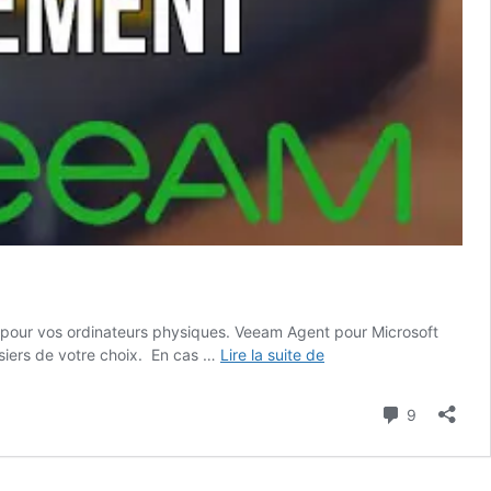
si pour vos ordinateurs physiques. Veeam Agent pour Microsoft
Veeam
siers de votre choix. En cas …
Lire la suite de
Agent
2.0
Commenta
9
:
Plus
puissant