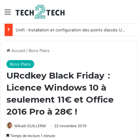
Menu
Windows Repair Toolbox : La boite à outils du Techos pour Windows
Accueil
/
Bons Plans
Bons Plans
URcdkey Black Friday：
Licence Windows 10 à
seulement 11€ et Office
2016 Pro à 28€ !
Mikaël GUILLERM
22 novembre 2019
Temps de lecture 1 minute