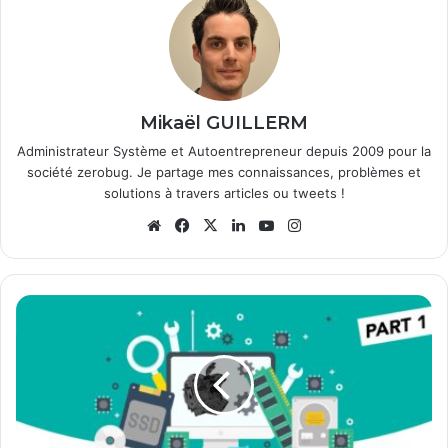
Mikaël GUILLERM
Administrateur Système et Autoentrepreneur depuis 2009 pour la
société zerobug. Je partage mes connaissances, problèmes et
solutions à travers articles ou tweets !
Website
Facebook
X
Linkedin
YouTube
Instagram
Créer
un
Hackintosh
de
A
à
Z