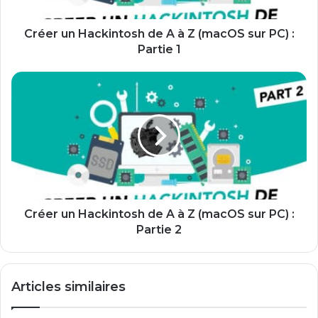
(macOS
sur
PC)
Créer un Hackintosh de A à Z (macOS sur PC) :
:
Partie 1
Partie
1
Créer
un
Hackintosh
de
A
à
Z
(macOS
sur
PC)
Créer un Hackintosh de A à Z (macOS sur PC) :
:
Partie 2
Partie
2
Articles similaires