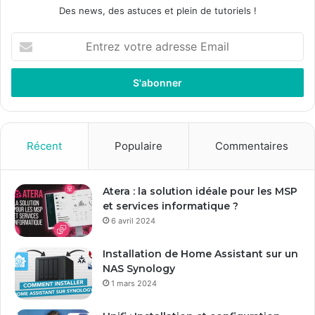
Des news, des astuces et plein de tutoriels !
E
n
t
r
e
z
v
o
Récent
Populaire
Commentaires
t
r
e
Atera : la solution idéale pour les MSP
a
et services informatique ?
d
6 avril 2024
r
e
Installation de Home Assistant sur un
s
NAS Synology
s
1 mars 2024
e
E