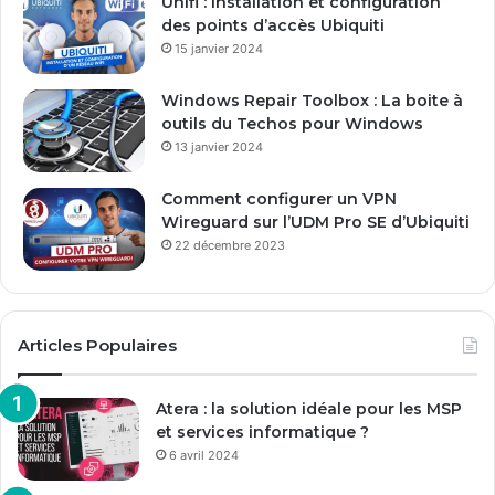
Unifi : Installation et configuration
m
des points d’accès Ubiquiti
a
15 janvier 2024
i
l
Windows Repair Toolbox : La boite à
outils du Techos pour Windows
13 janvier 2024
Comment configurer un VPN
Wireguard sur l’UDM Pro SE d’Ubiquiti
22 décembre 2023
Articles Populaires
Atera : la solution idéale pour les MSP
et services informatique ?
6 avril 2024