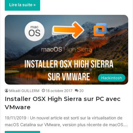
Lire la suite »
Hackintosh
Mikaël GUILLERM
18 octobre 2017
20
Installer OSX High Sierra sur PC avec
VMware
19/11/2019 : Un nouvel article est sorti sur la virtualisation de
macOS Catalina sur VMware, version plus récente de macOS.…