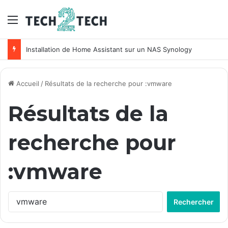
Menu
Unifi : Installation et configuration des points d’accès Ubiquiti
Accueil
/
Résultats de la recherche pour :vmware
Résultats de la
recherche pour
:
vmware
R
e
c