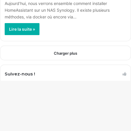
Aujourd’hui, nous verrons ensemble comment installer
HomeAssistant sur un NAS Synology. Il existe plusieurs
méthodes, via docker où encore via…
Lire la suite »
Charger plus
Suivez-nous !
3 823
7 254
Abonnés
Fans
B
0
149k
r
Followers
Abonnés
e