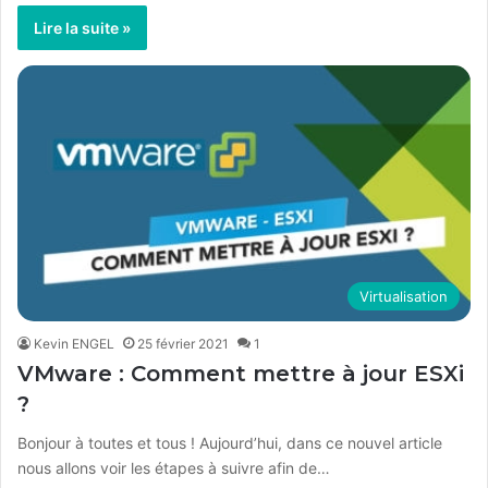
Lire la suite »
Virtualisation
Kevin ENGEL
25 février 2021
1
VMware : Comment mettre à jour ESXi
?
Bonjour à toutes et tous ! Aujourd’hui, dans ce nouvel article
nous allons voir les étapes à suivre afin de…