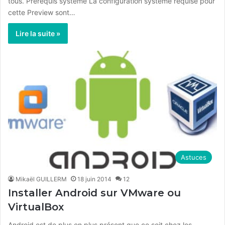
tous. Prérequis système La configuration système requise pour
cette Preview sont…
Lire la suite »
Astuces
Mikaël GUILLERM
18 juin 2014
12
Installer Android sur VMware ou
VirtualBox
Android est de plus en plus présent que ce soit chez les