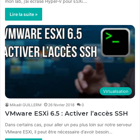
mon lab, j’ai écrasé Hyper-V pour ESXi.…
Lire la suite »
Virtualisation
Mikaël GUILLERM
26 février 2018
0
VMware ESXi 6.5 : Activer l’accès SSH
Dans certains cas, pour aller un peu plus loin sur notre serveur
VMware ESXi, il peut être nécessaire d’avoir besoin…