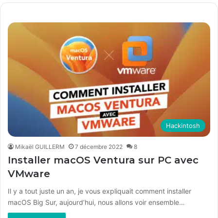
h
e
r
c
h
e
r
:
Hackintosh
Mikaël GUILLERM
7 décembre 2022
8
Installer macOS Ventura sur PC avec
VMware
Il y a tout juste un an, je vous expliquait comment installer
macOS Big Sur, aujourd’hui, nous allons voir ensemble…